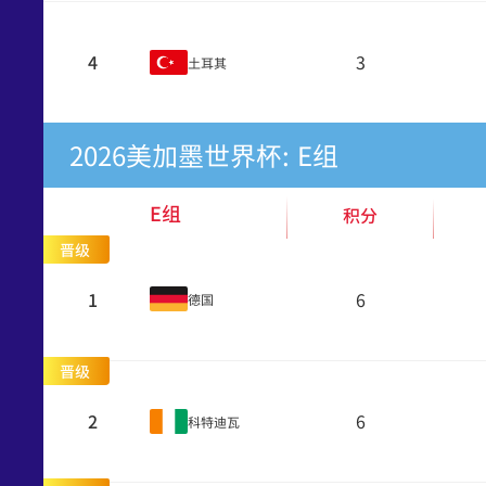
4
3
土耳其
2026美加墨世界杯: E组
E组
积分
晋级
1
6
德国
晋级
2
6
科特迪瓦