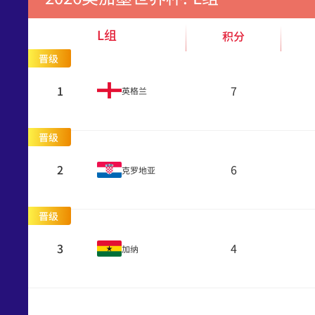
L组
积分
晋级
1
7
英格兰
晋级
2
6
克罗地亚
晋级
3
4
加纳