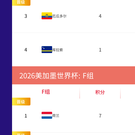
晋级
3
4
厄瓜多尔
4
1
库拉索
2026美加墨世界杯: F组
F组
积分
晋级
1
7
荷兰