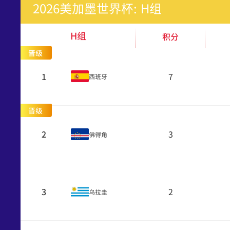
2026美加墨世界杯: H组
H组
积分
晋级
1
7
西班牙
晋级
2
3
佛得角
3
2
乌拉圭