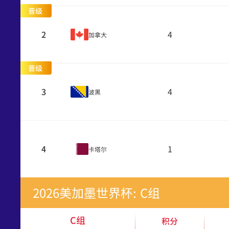
晋级
2
4
加拿大
晋级
3
4
波黑
4
1
卡塔尔
2026美加墨世界杯: C组
C组
积分