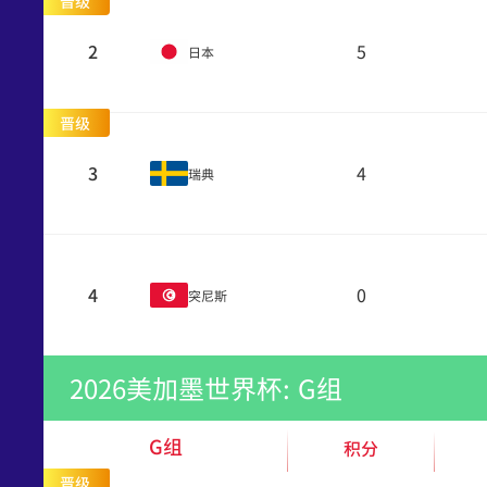
晋级
2
5
日本
晋级
3
4
瑞典
4
0
突尼斯
2026美加墨世界杯: G组
G组
积分
晋级