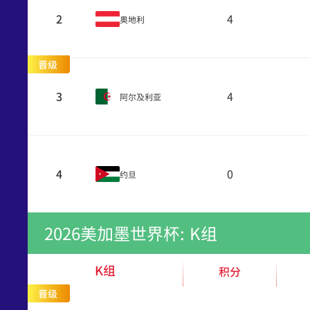
2
4
奥地利
晋级
3
4
阿尔及利亚
4
0
约旦
2026美加墨世界杯: K组
K组
积分
晋级