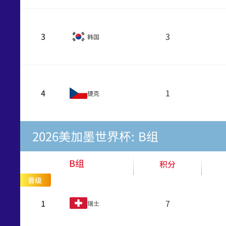
3
3
韩国
4
1
捷克
2026美加墨世界杯: B组
B组
积分
晋级
1
7
瑞士