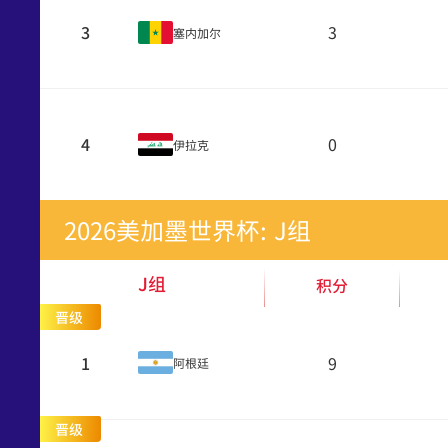
3
3
塞内加尔
4
0
伊拉克
2026美加墨世界杯: J组
J组
积分
晋级
1
9
阿根廷
晋级