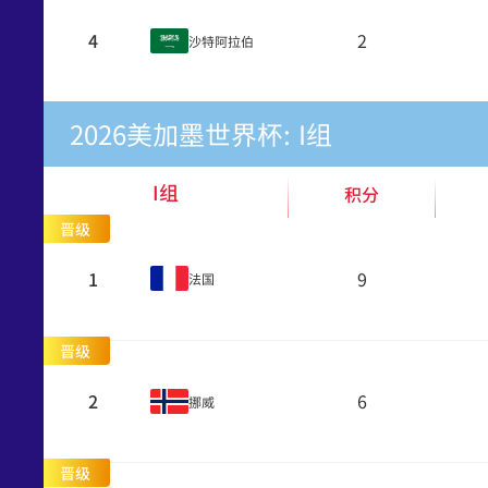
4
2
沙特阿拉伯
2026美加墨世界杯: I组
I组
积分
晋级
1
9
法国
晋级
2
6
挪威
晋级