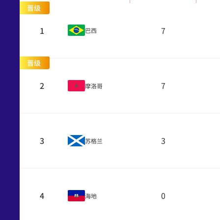
晋级
1
7
巴西
晋级
2
7
摩洛哥
3
3
苏格兰
4
0
海地