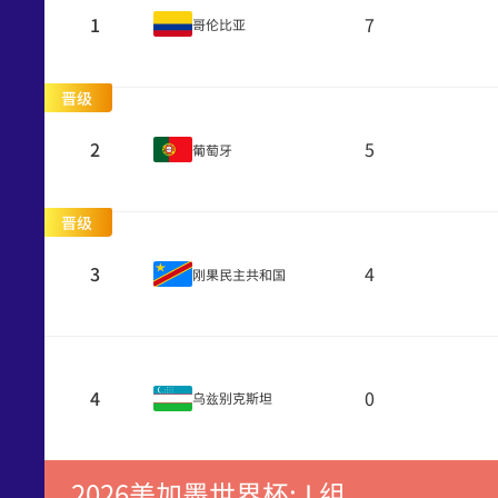
1
7
哥伦比亚
晋级
2
5
葡萄牙
晋级
3
4
刚果民主共和国
4
0
乌兹别克斯坦
2026美加墨世界杯: L组