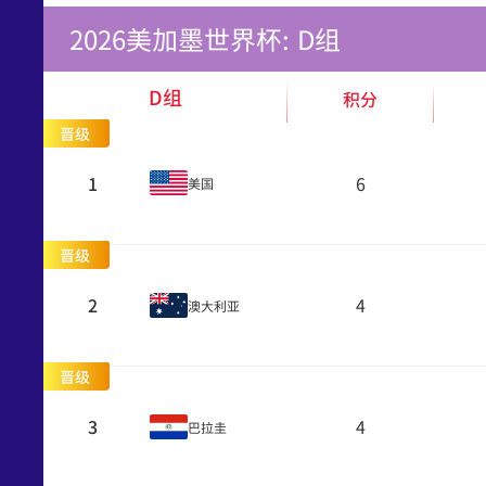
2026美加墨世界杯: D组
D组
积分
晋级
1
6
美国
晋级
2
4
澳大利亚
晋级
3
4
巴拉圭