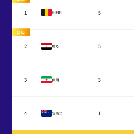
1
5
比利时
晋级
2
5
埃及
3
3
伊朗
4
1
新西兰