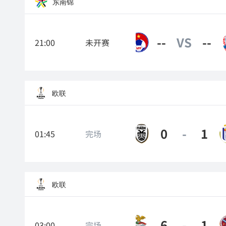
东南锦
--
VS
--
21:00
未开赛
越南
欧联
0
-
1
01:45
完场
塞萨洛尼基
欧联
6
-
1
03:00
完场
本菲卡