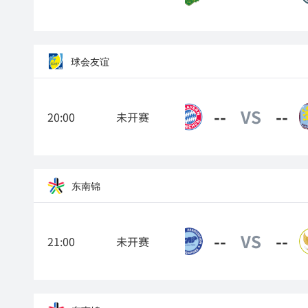
球会友谊
--
VS
--
20:00
未开赛
拜仁慕尼黑
东南锦
--
VS
--
21:00
未开赛
新加坡