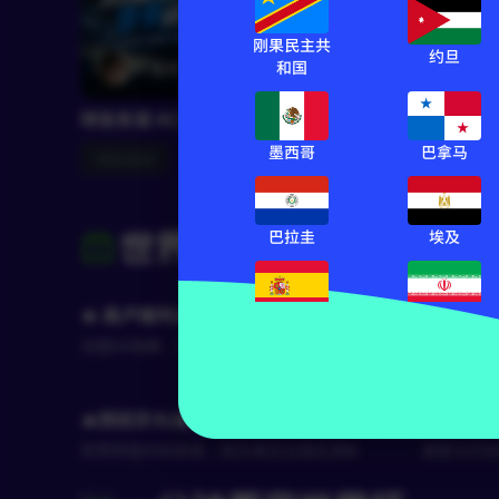
刚果民主共
RF
约旦
和国
RF墨君
2610
球会友谊 
球会友谊 AC米兰 VS 国米
球会友谊
墨西哥
巴拿马
球会友谊
巴拉圭
埃及
世界杯赛事前瞻
🔥 高卢雄鸡迎战北欧劲旅
世界杯淘
西班牙
伊朗
法国VS瑞典，谁能率先锁定16强席位？
南美豪强 
🔥西班牙大战乌拉圭！
🔥日本
世界杯级对抗来袭｜胜负悬念全面拉满⚽
速度与对抗
动进攻🔥