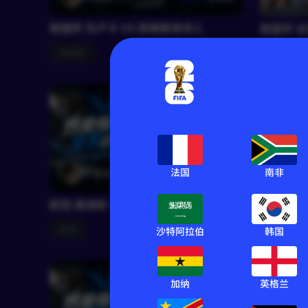
联盟杯 托卢卡 VS 西雅图海湾人
联盟杯 达
联盟杯
联盟杯
法国
南非
RF墨君
990
RF
欧冠 奥胡斯 VS 萨巴赫
球会友谊 
欧冠
球会友谊
沙特阿拉伯
韩国
加纳
英格兰