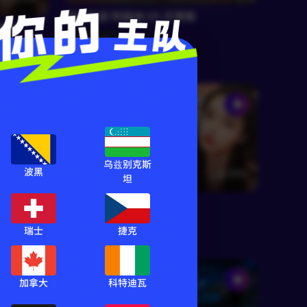
球会友谊 阿森纳 VS 贝蒂斯
日耳曼
球会友谊
乌兹别克斯
波黑
150
RF温知晚
2400
坦
纳
球会友谊 切尔西 VS 尤文
球会友谊
瑞士
捷克
加拿大
科特迪瓦