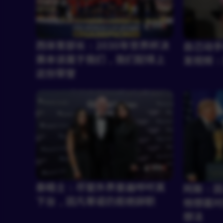
西体育部长：2030年世界杯决
自己动手
赛本该属于我们，我们配得上
发视频：加
这份荣誉
泰晤士：尽管外界普遍呼吁其
阿斯：因
下台，因凡蒂诺仍拒绝辞职
他想面对
想法