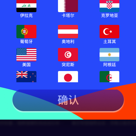
苏清砚
1980
伊拉克
卡塔尔
克罗地亚
RF云舒禾
K联赛全明星 VS 曼城
球会友谊 比利亚雷亚尔 VS 
葡萄牙
奥地利
土耳其
球会友谊
美国
突尼斯
阿根廷
汰赛前瞻：巴西VS日本
🔥哥伦比亚 VS 葡萄牙：南
新西兰
日本
阿尔及利亚
豪门！
vs 亚洲劲旅｜谁能晋级下一轮？
⚡速度+技术全面碰撞｜一场决定
关键战
出战！瑞典强势来袭
🔥巴西大战苏格兰！世界杯硬
的较量｜瑞典强硬防线迎战日本灵
桑巴军团强势出击｜苏格兰能否顶
级冲击？