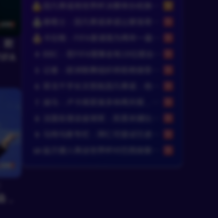
因凡蒂诺用世界杯决赛举办权换选票？FIFA声明：相关说法均是假的
泰晤士：因凡蒂诺承诺让摩洛哥举办2030世界杯决赛，以换取支持
卡拉格：FIFA曾请我为两年一届世界杯背书，这事让我看清了温格
、欺
BBC：若FIFA理事会有19位提出要求，将触发罢免因凡蒂诺的程序
4
FA
记者：欧洲联赛组织将拒绝接受国际足联赛事的扩军或新赛事创立
5
菲戈千字长文怒批因凡蒂诺：他的行为是我见过最卑鄙 虚伪 自私的
6
迪马：卢卡库获准多休两天假，他和那不勒斯关系没有问题
7
法国名宿谈金球奖：凯恩关键比赛表现不够 梅西在决赛不突出
8
马特乌斯专栏：拜仁可尝试引进比塞克，因凡蒂诺或将自食其果
9
盐贝健人再谈世界杯对巴西放狠话：若上场被他们铲，那我求之不得
10
：
函，