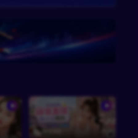
RF苏清砚
930
360