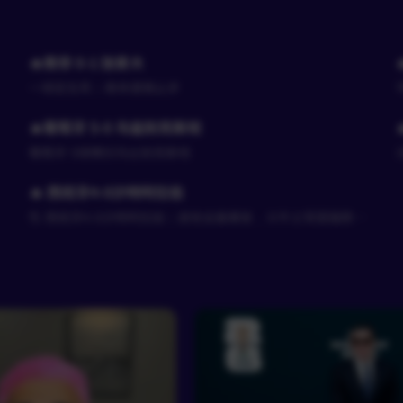
🔥南非 0-1 加拿大
一球定生死｜南非遗憾止步
🔥葡萄牙 5-0 乌兹别克斯坦
葡萄牙 5球横扫乌兹别克斯坦
🔥 西班牙4-0沙特阿拉伯
🌎 西班牙4-0沙特阿拉伯｜进攻全面爆发，斗牛士军团强势取
胜