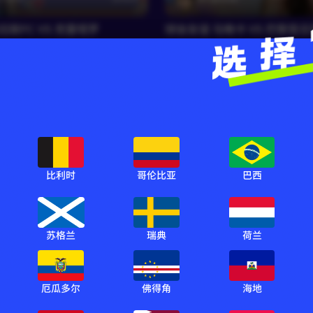
拉斯FC VS 克雷塔罗
球会友谊 马略卡 VS 巴黎圣
球会友谊
比利时
哥伦比亚
巴西
RF墨君
云舒禾
660
球会友谊 那不勒斯 VS 奥萨苏
马赛 VS 艾沙哈尼亚
球会友谊
苏格兰
瑞典
荷兰
厄瓜多尔
佛得角
海地