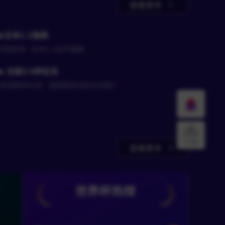
查看更多
🔥日本1-1瑞典
平局收场！日本1-1战平瑞典
🔥 法国3-0伊拉克
3球完胜伊拉克，提前锁定出线主动权！
下载
查看更多
世界杯热榜