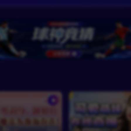
云舒禾
810
RF温知晚