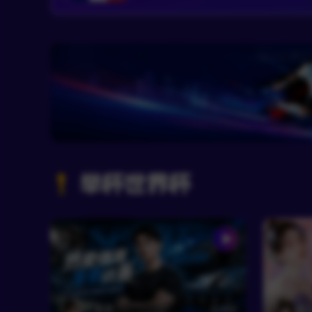
举杯世界杯
RF墨君
480
RF