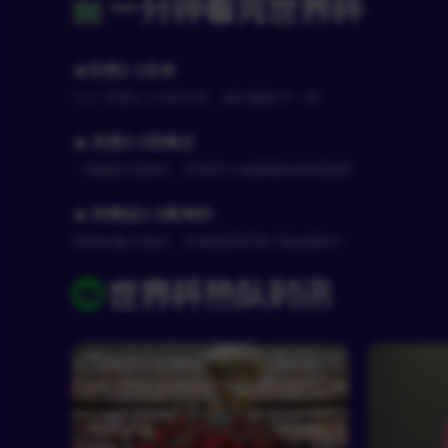
一分钟看完世界杯
🔥巴西2-1日本
🇧🇷 巴西2-1力克日本，成功晋级下一轮
🔥 巴西3-0苏格兰
一场碾压式胜利，世界杯小组赛精彩瞬间回顾
🔥 阿根廷2-0奥地利
奥地利奋力抵抗，仍难挡冠军热门前进脚步！
世界杯热队时讯