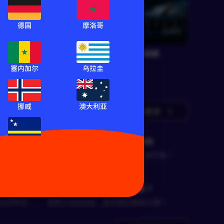
德国
摩洛哥
RF墨君
450
510
联盟杯 老虎大学 VS 皇家盐湖城
莱万特
塞内加尔
乌拉圭
联盟杯
挪威
澳大利亚
查看更多
美冲击欧洲
🔥生死对决！克罗地亚VS加纳
库拉索
克罗地亚迎战加纳，谁能掌控比赛节奏？
小组走势的
刚局
🔥 英格兰能否提前锁定出线？
住世界冠军
英格兰迎战加纳，能否提前晋级32强？