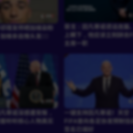
菲戈：因凡蒂诺谎话连篇
🤣理发师晒加维染粉
上瞒下，他应该立刻辞去FI
维亲自推头发💇‍♀️
主席一职
凡蒂诺深感遭背叛，
一键支持因凡蒂诺！天空
面听听核心人物真实
FIFA曾向各足协发预制信
签名已填好